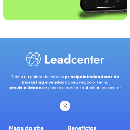
Tenha na palma da mão os
principais indicadores de
marketing e vendas
do seu negócio. Tenha
previsibilidade
de escala e pare de trabalhar no escuro!
Mapa do site
Benefícios