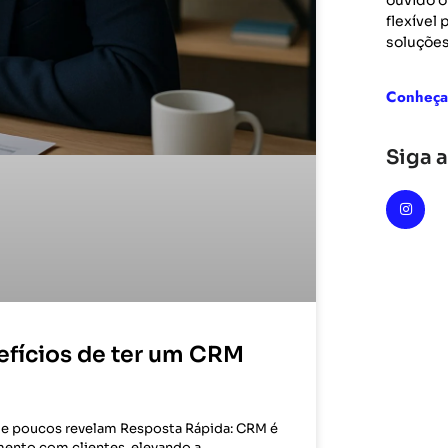
ouvido o
flexível
soluções
Conheça
Siga a
efícios de ter um CRM
ue poucos revelam Resposta Rápida: CRM é
mento com clientes, elevando a