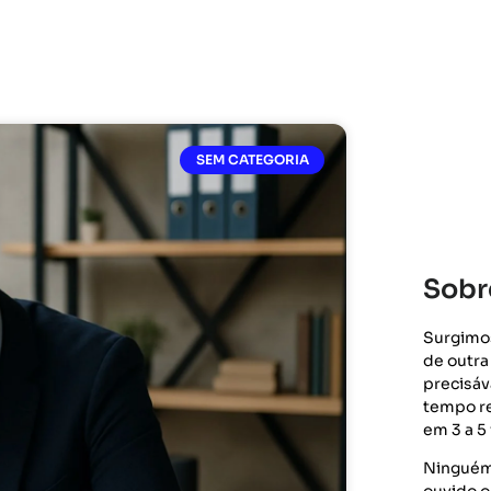
SEM CATEGORIA
Sobr
Surgimo
de outra
precisá
tempo re
em 3 a 5
Ninguém