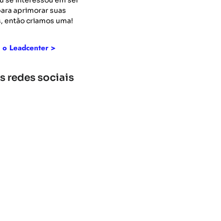
u se interessou em ser
 para aprimorar suas
, então criamos uma!
 o Leadcenter >
s redes sociais