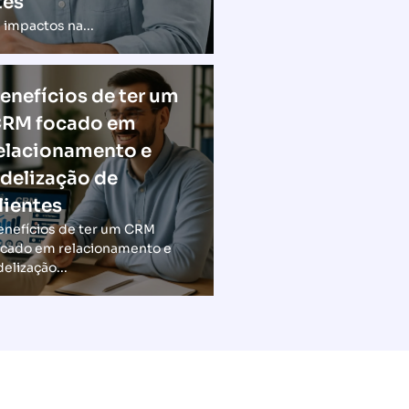
tes
 impactos na...
enefícios de ter um
RM focado em
elacionamento e
idelização de
lientes
enefícios de ter um CRM
ocado em relacionamento e
delização...