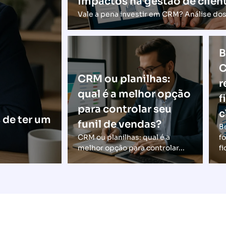
impactos na gestão de clien
Vale a pena investir em CRM? Análise dos
B
C
CRM ou planilhas:
r
qual é a melhor opção
f
para controlar seu
c
 de ter um
funil de vendas?
B
CRM ou planilhas: qual é a
f
melhor opção para controlar...
fi