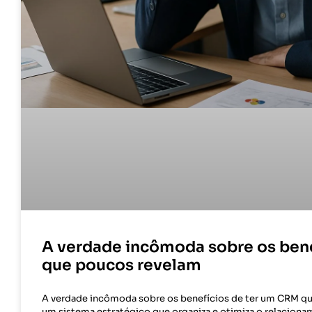
A verdade incômoda sobre os ben
que poucos revelam
A verdade incômoda sobre os benefícios de ter um CRM q
um sistema estratégico que organiza e otimiza o relaciona