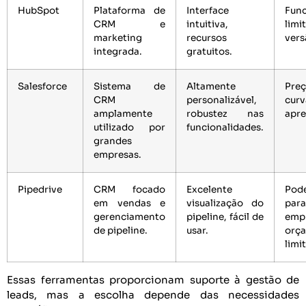
HubSpot
Plataforma de
Interface
Func
CRM e
intuitiva,
lim
marketing
recursos
vers
integrada.
gratuitos.
Salesforce
Sistema de
Altamente
Pre
CRM
personalizável,
cu
amplamente
robustez nas
apre
utilizado por
funcionalidades.
grandes
empresas.
Pipedrive
CRM focado
Excelente
Pod
em vendas e
visualização do
par
gerenciamento
pipeline, fácil de
emp
de pipeline.
usar.
orç
limi
Essas ferramentas proporcionam suporte à gestão de
leads, mas a escolha depende das necessidades