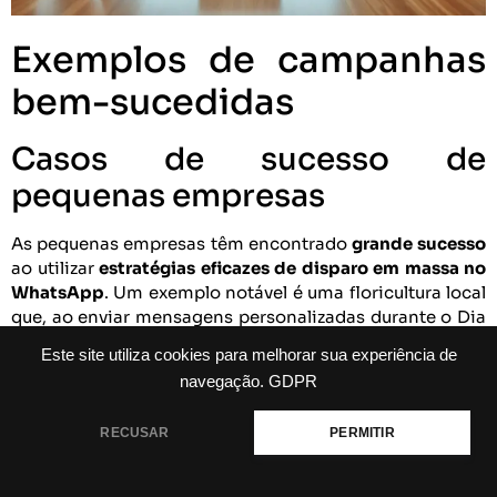
Exemplos de campanhas
bem-sucedidas
Casos de sucesso de
pequenas empresas
As pequenas empresas têm encontrado
grande sucesso
ao utilizar
estratégias eficazes de disparo em massa no
WhatsApp
. Um exemplo notável é uma floricultura local
que, ao enviar mensagens personalizadas durante o Dia
das Mães, conseguiu aumentar suas vendas em
30%
em
Este site utiliza cookies para melhorar sua experiência de
comparação ao ano anterior. A empresa segmentou seus
navegação.
GDPR
clientes, enviando ofertas específicas, como
descontos
em arranjos florais
e promoções de entrega gratuita. Isso
RECUSAR
PERMITIR
não apenas atraiu novos clientes, mas também
fidelizou
os antigos.